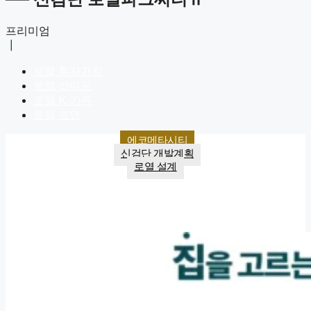
프리미엄
┃
로열 투자가치
로열 라이프
로열 K-가든
로열 조명
에코메타시티
신검단 개발계획
로열 설계