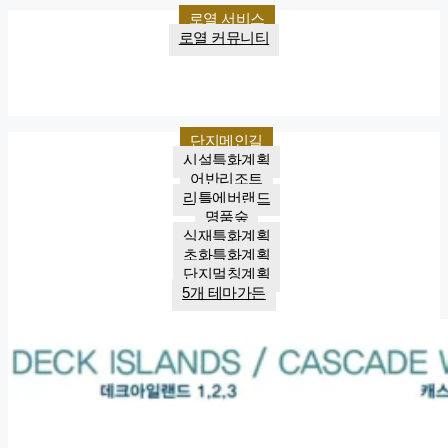
로열 서비스
로열 커뮤니티
단지메인길
시설특화계획
어반리조트
리틀에버랜드
명품숲
식재특화계획
초화특화계획
단지멀칭계획
5개 테마가든