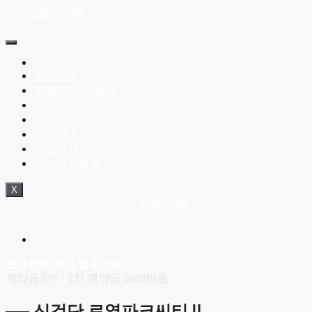
컨텐츠로 건너뛰기
HOME
분양안내
로열 아너스 클럽
프리미엄
사업안내
단지안내
안내영상
관심고객등록
X
1566-5646
준공완료/즉시 입주가능
계약금 5% · 1차 계약금 1000만원
── 신검단 로열파크씨티Ⅱ